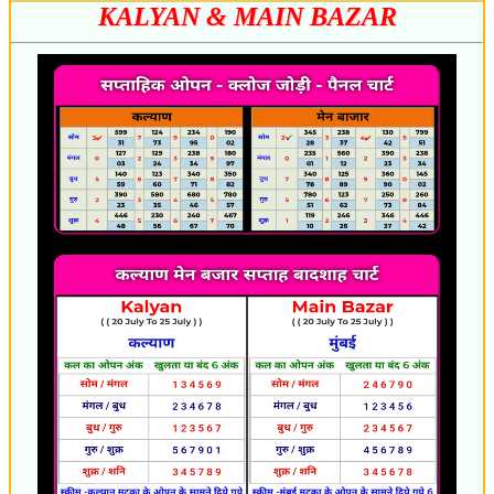
KALYAN & MAIN BAZAR