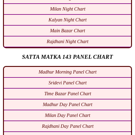
Milan Night Chart
Kalyan Night Chart
Main Bazar Chart
Rajdhani Night Chart
SATTA MATKA 143 PANEL CHART
Madhur Morning Panel Chart
Sridevi Panel Chart
Time Bazar Panel Chart
Madhur Day Panel Chart
Milan Day Panel Chart
Rajdhani Day Panel Chart