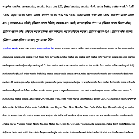
wapka matka, surematka, matka boss otg 220, final matka, matka 440, satta batta, satta weekly jodi
मटका, सट्टा मटका, satta मटका, कल्याण मटका, सटा मटा मटका, सटटामटका, सत्ता मत्ता मटका, कलयाण मटका मटका
420 | कल्याण 420 जोडी | इंडियन मटका गेसिंग | कल्याण 420 पत्ती | मटका इंडिया नेट 100 इंडियन मटका फिक्स अंक |
इंडियन मटका कॉम | इंडियन मटका फिक्स अंक कल्याण | मटका इंडियन मटका | इंडियन मटका 420 | इंडियन बॉस मटका |
इंडियन मटका इंडियन मटका | गुरु मटका गेसिंग
Manipur Matka
Final Ank Matka
Satta Matka Club
Matka 420 tara matka Indian matka boss matka tara matka on line satta matka
Karnataka matka satta matka result Janta king day satta number matka tips matka trick matka softer kalyan matka tips satta market
matka game matka tips today matka jodi fix tara matka matka sure number matka on line matka boss matka online matka jodi daily
matka matka fix jodi today matka jodi daily matka matka world matka sure number dpboss matka matka guessing matka jodi boss
matkà 143 matka tips today dpboss matka guru matka game wapka matka fix fix wapka matka boss matka 143 matka india net satta
matka matkaparivar dpboss mpboss matka matka game 220 patti sattamatka.com matka matka open matka online satta matka fix
matka daily matka matka SattaMatka420.com Boss Wmx Mobi W2m Wapka SattaMatkaM R8me Org 77 Matkanet.in Matka Parivar
Satta matka 143 Boss Matka .mobi SattaMatka.com Kalyan Chart Main Mumbai Chart Satta Matka Tips Milan Chart kalyan matka
tips Old Satta chart Fix Matka Panna Patti Kalyan Fix jodi Kapil Matka Kalyan Satta Matka 143 Fix Matka Number Matka World
Matka Lucky Number Indian Matka fix Boss Matka Free open to close Kuber Matka satta matka tips Matka Trick SattaMatkacom
Software Satta matka 420 Free Satta kalyan matka fix satta matka Satta matka no1 Satta Matka 24 Matka.in Matka.com Matka.net