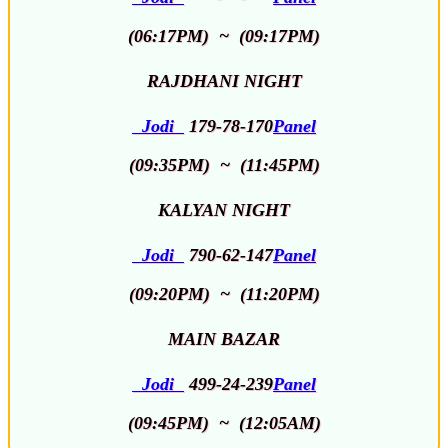
(06:17PM) ~ (09:17PM)
RAJDHANI NIGHT
Jodi
179-78-170
Panel
(09:35PM) ~ (11:45PM)
KALYAN NIGHT
Jodi
790-62-147
Panel
(09:20PM) ~ (11:20PM)
MAIN BAZAR
Jodi
499-24-239
Panel
(09:45PM) ~ (12:05AM)