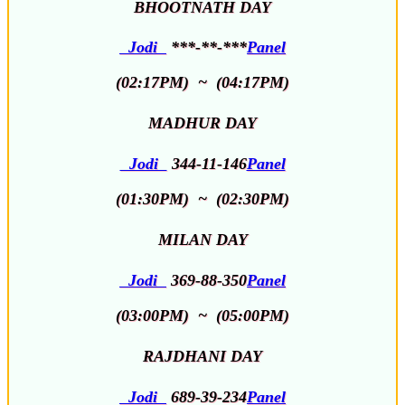
BHOOTNATH DAY
Jodi
***-**-***
Panel
(02:17PM) ~ (04:17PM)
MADHUR DAY
Jodi
344-11-146
Panel
(01:30PM) ~ (02:30PM)
MILAN DAY
Jodi
369-88-350
Panel
(03:00PM) ~ (05:00PM)
RAJDHANI DAY
Jodi
689-39-234
Panel