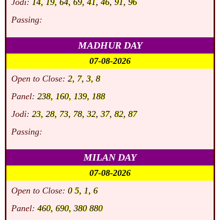
Jodi:
14, 19, 64, 69, 41, 46, 91, 96
Passing:
MADHUR DAY
07-08-2026
Open to Close:
2, 7, 3, 8
Panel:
238, 160, 139, 188
Jodi:
23, 28, 73, 78, 32, 37, 82, 87
Passing:
MILAN DAY
07-08-2026
Open to Close:
0 5, 1, 6
Panel:
460, 690, 380 880