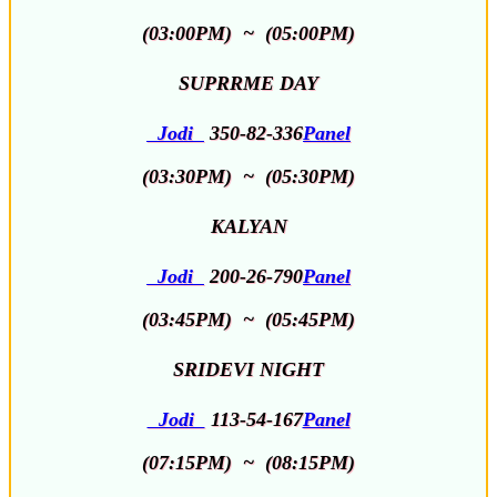
(03:00PM) ~ (05:00PM)
SUPRRME DAY
Jodi
350-82-336
Panel
(03:30PM) ~ (05:30PM)
KALYAN
Jodi
200-26-790
Panel
(03:45PM) ~ (05:45PM)
SRIDEVI NIGHT
Jodi
113-54-167
Panel
(07:15PM) ~ (08:15PM)