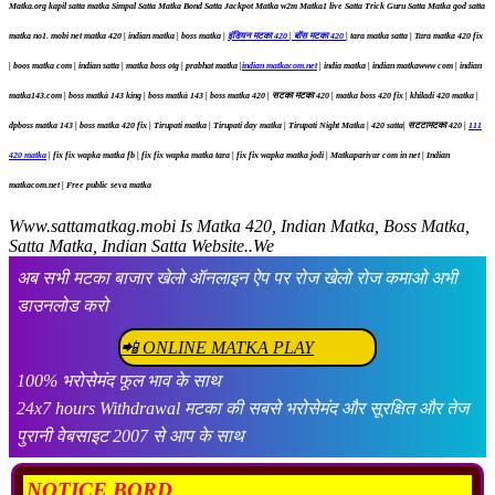
Matka.org kapil satta matka Simpal Satta Matka Bond Satta Jackpot Matka w2m Matka1 live Satta Trick Guru Satta Matka god satta
matka no1. mobi net matka 420 | indian matka | boss matka |
इंडियन मटका 420 | बॉस मटका 420
| tara matka satta | Tara matka 420 fix
| boos matka com | indian satta | matka boss otg | prabhat matka |
indian matkacom.net
| india matka | indian matkawww com | indian
matka143.com | boss matkà 143 king | boss matkà 143 | boss matka 420 | सटका मटका 420 | matka boss 420 fix | khiladi 420 matka |
dpboss matka 143 | boss matka 420 fix | Tirupati matka | Tirupati day matka | Tirupati Night Matka | 420 satta| सटटामटका 420 |
111
420 matka
| fix fix wapka matka fb | fix fix wapka matka tara | fix fix wapka matka jodi | Matkaparivar com in net | Indian
matkacom.net | Free public seva matka
Www.sattamatkag.mobi Is Matka 420, Indian Matka, Boss Matka,
Satta Matka, Indian Satta Website..We
अब सभी मटका बाजार खेलो ऑनलाइन ऐप पर रोज खेलो रोज कमाओ अभी
डाउनलोड करो
📲 ONLINE MATKA PLAY
100% भरोसेमंद फूल भाव के साथ
24x7 hours Withdrawal मटका की सबसे भरोसेमंद और सूरक्षित और तेज
पुरानी वेबसाइट 2007 से आप के साथ
NOTICE BORD