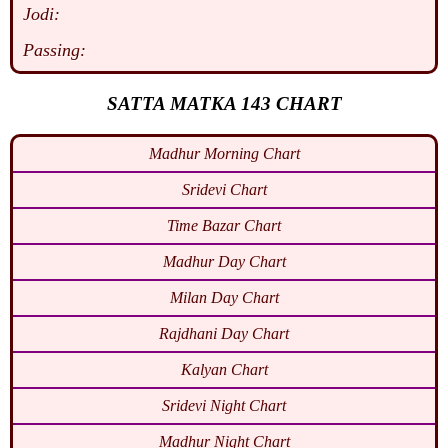
Jodi:
Passing:
SATTA MATKA 143 CHART
Madhur Morning Chart
Sridevi Chart
Time Bazar Chart
Madhur Day Chart
Milan Day Chart
Rajdhani Day Chart
Kalyan Chart
Sridevi Night Chart
Madhur Night Chart