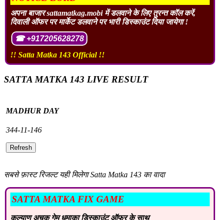
अपना बाजार sattamatkag.mobi में डलवाने के लिए तुरन्त कॉल करें,
दिवाली ऑफर पर मार्केट डलवाने पर भारी डिस्काउंट दिया जायेगा !
☎ +917205628278
!! Satta Matka 143 Official !!
SATTA MATKA 143 LIVE RESULT
MADHUR DAY
344-11-146
Refresh
सबसे फ़ास्ट रिजल्ट यही मिलेगा Satta Matka 143 का वादा
SATTA MATKA FIX GAME
कल्याण अचूक गेम धमाका डिस्काउंट ऑफर के साथ